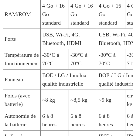
4 Go + 16
4 Go + 16
4 Go + 16
4 G
RAM/ROM
Go
Go
Go
Go
standard
standard
standard
sta
USB, Wi-Fi, 4G,
USB, Wi-Fi, 4G
Ports
Bluetooth, HDMI
Bluetooth, HDM
Température de
-30°C à
-30°C à
-30°C à
-30
fonctionnement
70°C
70°C
70°C
71°
BOE / LG / Innolux
BOE / LG / Inno
Panneau
qualité industrielle
qualité industriel
Poids (avec
env
~8 kg
~8,5 kg
~9 kg
batterie)
kg
Autonomie de
6 à 8
6 à 8
6 à 8
6 à 
la batterie
heures
heures
heures
heu