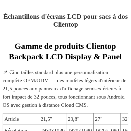
Échantillons d'écrans LCD pour sacs à dos
Clientop
Gamme de produits Clientop
Backpack LCD Display & Panel
📌 Cinq tailles standard plus une personnalisation
complète OEM/ODM — des modèles légers d'intérieur de
21,5 pouces aux panneaux d'affichage semi-extérieurs à
fort impact de 32 pouces, tous fonctionnant sous Android
OS avec gestion à distance Cloud CMS.
Article
21,5"
23,8"
27"
32"
Résolution
1920×1080
1920×1080
1920×1080
192