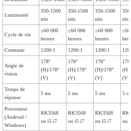
350-1500
350-1500
350-1500
350
Luminosité
nits
nits
nits
nits
≥60 000
≥60 000
≥60 000
≥60
Cycle de vie
heures
heures
heures
heu
Contraste
1200:1
1200:1
1200:1
120
178°
178°
178°
178
Angle de
(H)/178°
(H)/178°
(H)/178°
(H)
vision
(V)
(V)
(V)
(V)
Temps de
5 ms
5 ms
5 ms
5 m
réponse
Processeur
RK3568
RK3568
RK3568
RK
(Android /
ou i5 i7
ou i5 i7
ou i5 i7
ou i
Windows)