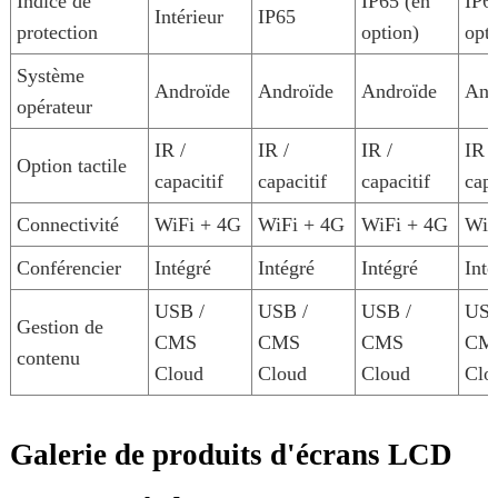
Indice de
IP65 (en
IP6
Intérieur
IP65
protection
option)
opti
Système
Androïde
Androïde
Androïde
And
opérateur
IR /
IR /
IR /
IR /
Option tactile
capacitif
capacitif
capacitif
capa
Connectivité
WiFi + 4G
WiFi + 4G
WiFi + 4G
WiF
Conférencier
Intégré
Intégré
Intégré
Inté
USB /
USB /
USB /
USB
Gestion de
CMS
CMS
CMS
CM
contenu
Cloud
Cloud
Cloud
Clo
Galerie de produits d'écrans LCD