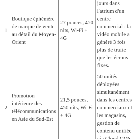
jours dans
l'atrium d'un
Boutique éphémère
centre
27 pouces, 450
de marque de vente
commercial : la
1
nits, Wi-Fi +
au détail du Moyen-
vidéo mobile a
4G
Orient
généré 3 fois
plus de trafic
que les écrans
fixes.
50 unités
déployées
simultanément
Promotion
21,5 pouces,
dans les centres
intérieure des
2
450 nits, Wi-Fi
commerciaux et
télécommunications
+ 4G
les magasins,
en Asie du Sud-Est
gestion de
contenu unifiée
via Cloud CMS