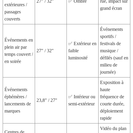
27" / 32"
✅ Ombré
rue, impact sur
extérieures /
grand écran
passages
couverts
Événements
sportifs /
Événements en
✅ Extérieur en
festivals de
plein air par
27" / 32"
faible
musique /
temps couvert /
luminosité
défilés (sauf en
en soirée
milieu de
journée)
Exposition à
Événements
haute
éphémères /
✅ Intérieur ou
fréquence de
23,8" / 27"
lancements de
semi-extérieur
courte durée,
marques
déploiement
rapide
Vidéo du plan
Centres de