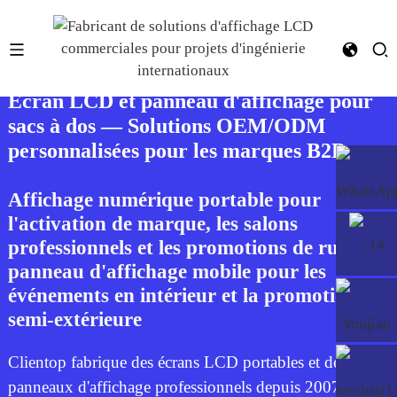
Écran LCD et panneau d'affichage pour
sacs à dos — Solutions OEM/ODM
personnalisées pour les marques B2B
Affichage numérique portable pour
l'activation de marque, les salons
professionnels et les promotions de rue,
panneau d'affichage mobile pour les
événements en intérieur et la promotion
semi-extérieure
Clientop fabrique des écrans LCD portables et des
panneaux d'affichage professionnels depuis 2007. De la