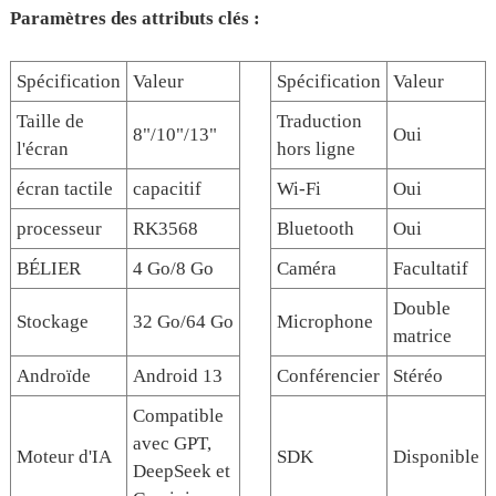
Paramètres des attributs clés :
Spécification
Valeur
Spécification
Valeur
Taille de
Traduction
8"/10"/13"
Oui
l'écran
hors ligne
écran tactile
capacitif
Wi-Fi
Oui
processeur
RK3568
Bluetooth
Oui
BÉLIER
4 Go/8 Go
Caméra
Facultatif
Double
Stockage
32 Go/64 Go
Microphone
matrice
Androïde
Android 13
Conférencier
Stéréo
Compatible
avec GPT,
Moteur d'IA
SDK
Disponible
DeepSeek et