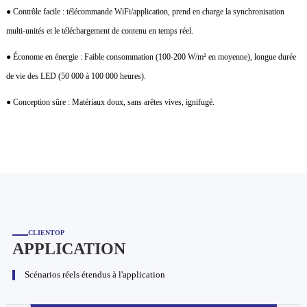
● Contrôle facile : télécommande WiFi/application, prend en charge la synchronisation
multi-unités et le téléchargement de contenu en temps réel.
● Économe en énergie : Faible consommation (100-200 W/m² en moyenne), longue durée
de vie des LED (50 000 à 100 000 heures).
● Conception sûre : Matériaux doux, sans arêtes vives, ignifugé.
CLIENTOP
APPLICATION
Scénarios réels étendus à l'application