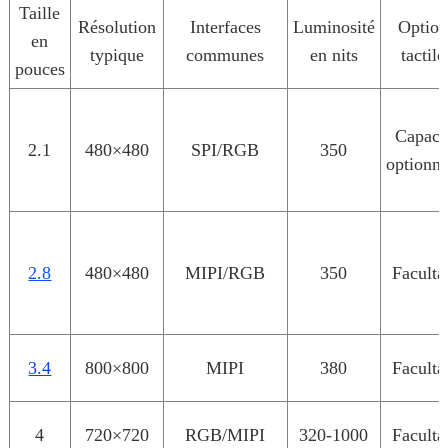
Taille
Résolution
Interfaces
Luminosité
Option
en
typique
communes
en nits
tactile
pouces
Capaci
2.1
480×480
SPI/RGB
350
optionne
2.8
480×480
MIPI/RGB
350
Facultat
3.4
800×800
MIPI
380
Facultat
4
720×720
RGB/MIPI
320-1000
Facultat