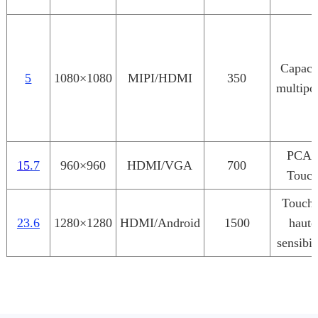
Capaci
5
1080×1080
MIPI/HDMI
350
multipo
PCA
15
.
7
960×960
HDMI/VGA
700
Touc
Touche
23.6
1280×1280
HDMI/Android
1500
haute
sensibil