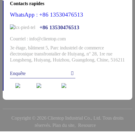
Contacts rapides
WhatsApp : +86 13530476513
+86 13530476513
Courriel : info@clientop.com
3e étage, bâtiment 5, Parc industriel de commerce
électronique transfrontalier de Huiyang, n° 28, 1re rue
Longsheng, Huiyang, Huizhou, Guangdong, Chine, 516211
Enquête
Copyright © 2026 Clientop Industrial Co., Ltd. Tous droits
réservés.
Plan du site,
Resource