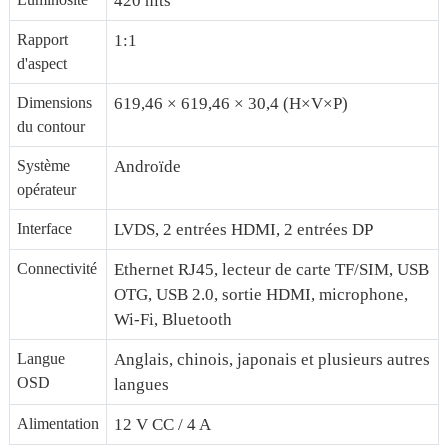
420 nits
Rapport
1:1
d'aspect
Dimensions
619,46 × 619,46 × 30,4 (H×V×P)
du contour
Système
Androïde
opérateur
Interface
LVDS, 2 entrées HDMI, 2 entrées DP
Connectivité
Ethernet RJ45, lecteur de carte TF/SIM, USB
OTG, USB 2.0, sortie HDMI, microphone,
Wi-Fi, Bluetooth
Langue
Anglais, chinois, japonais et plusieurs autres
OSD
langues
Alimentation
12 V CC / 4 A