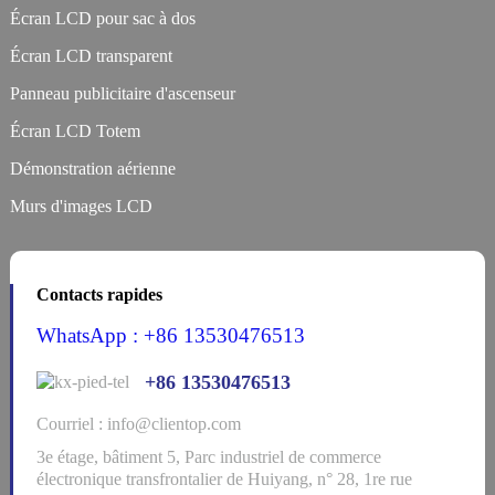
Écran LCD pour sac à dos
Écran LCD transparent
Panneau publicitaire d'ascenseur
Écran LCD Totem
Démonstration aérienne
Murs d'images LCD
Contacts rapides
WhatsApp : +86 13530476513
+86 13530476513
Courriel : info@clientop.com
3e étage, bâtiment 5, Parc industriel de commerce
électronique transfrontalier de Huiyang, n° 28, 1re rue