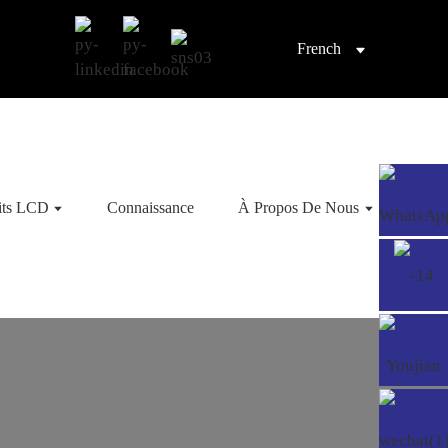
French
its LCD
Connaissance
À Propos De Nous
Cont