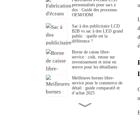
u
personnalisés pour sacs à
dos : Guide des processus
OEM/ODM
L
Sac à dos publicitaire LCD
d
B2B vs sac à dos LED grand
public : quelle est la
d
différence ?
é
Borne de caisse libre-
service : coût, retour sur
investissement et mise en
œuvre pour les détaillants
Meilleures bornes libre-
service pour le commerce de
détail : guide comparatif et
C
d’achat 2025
m
Qu’est-ce qu’un menu
numérique pour service au
E
volant ? Définitions,
spécifications et normes de
l’industrie
Bornes de commande en
libre-service : avantages et
comment les restaurants