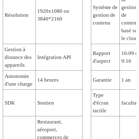
Système de
gestion
1920x1080 ou
Résolution
gestion de
de
3840*2160
contenu
contenu
basé su
le cloud
Gestion à
Rapport
16:09 o
distance des
Intégration API
d'aspect
9:16
appareils
Autonomie
14 heures
Garantie
1 an
d'une charge
Type
SDK
Soutien
d'écran
facultat
tactile
Restaurant,
aéroport,
commerces de