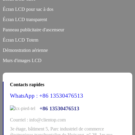
Écran LCD pour sac à dos
Écran LCD transparent
Panneau publicitaire d'ascenseur
Écran LCD Totem
Démonstration aérienne
Murs d'images LCD
Contacts rapides
WhatsApp : +86 13530476513
+86 13530476513
Courriel : info@clientop.com
3e étage, bâtiment 5, Parc industriel de commerce
électronique transfrontalier de Huiyang, n° 28, 1re rue