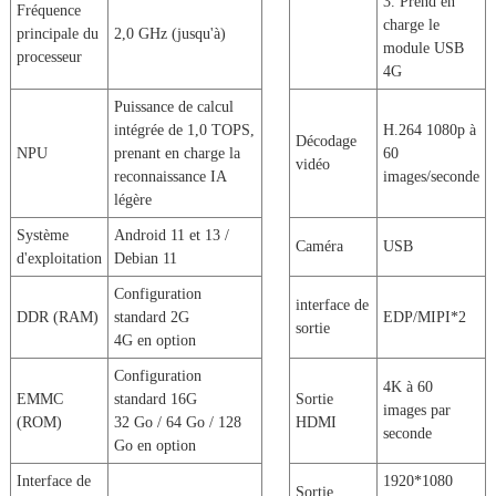
3. Prend en
Fréquence
charge le
principale du
2,0 GHz (jusqu'à)
module USB
processeur
4G
Puissance de calcul
intégrée de 1,0 TOPS,
H.264 1080p à
Décodage
NPU
prenant en charge la
60
vidéo
reconnaissance IA
images/seconde
légère
Système
Android 11 et 13 /
Caméra
USB
d'exploitation
Debian 11
Configuration
interface de
DDR (RAM)
standard 2G
EDP/MIPI*2
sortie
4G en option
Configuration
4K à 60
EMMC
standard 16G
Sortie
images par
(ROM)
32 Go / 64 Go / 128
HDMI
seconde
Go en option
Interface de
1920*1080
Sortie