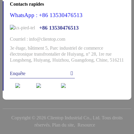
Contacts rapides
WhatsApp : +86 13530476513
+86 13530476513
Courriel : info@clientop.com
3e étage, bâtiment 5, Parc industriel de commerce
électronique transfrontalier de Huiyang, n° 28, 1re rue
Longsheng, Huiyang, Huizhou, Guangdong, Chine, 516211
Enquête
Copyright © 2026 Clientop Industrial Co., Ltd. Tous droits
réservés.
Plan du site,
Resource