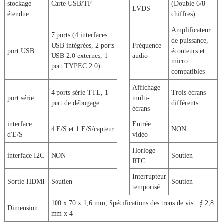
stockage
Carte USB/TF
(Double 6/8
LVDS
étendue
chiffres)
Amplificateur
7 ports (4 interfaces
de puissance,
USB intégrées, 2 ports
Fréquence
port USB
écouteurs et
USB 2.0 externes, 1
audio
micro
port TYPEC 2.0)
compatibles
Affichage
4 ports série TTL, 1
Trois écrans
port série
multi-
port de débogage
différents
écrans
interface
Entrée
4 E/S et 1 E/S/capteur
NON
d'E/S
vidéo
Horloge
interface I2C
NON
Soutien
RTC
Interrupteur
Sortie HDMI
Soutien
Soutien
temporisé
100 x 70 x 1,6 mm, Spécifications des trous de vis : ∮ 2,8
Dimension
mm x 4