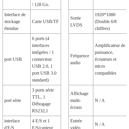
/ 128 Go.
Interface de
1920*1080
Sortie
stockage
Carte USB/TF
(Double 6/8
LVDS
étendue
chiffres)
6 ports (4
interfaces
Amplificateur de
intégrées / 1
puissance,
Fréquence
port USB
connecteur
écouteurs et
audio
USB 2.0, 1
micro
port USB 3.0
compatibles
standard)
3 ports série
Affichage
TTL, 1
port série
multi-
N / A
Débogage
écrans
RS232,1
interface
4 E/S et 1
Entrée
N / A
d'E/S
E/S/capteur
vidéo