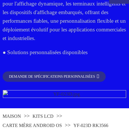
pour l'affichage dynamique, les terminaux intelligents et
les dispositifs d'affichage embarqués, offrant des
performances fiables, une personnalisation flexible et un
déploiement évolutif pour les applications commerciales
et industrielles.
● Solutions personnalisées disponibles
DEMANDE DE SPÉCIFICATIONS PERSONNALISÉES
.
MAISON
KITS LCD
CARTE MÈRE ANDROID OS
YF-023D RK3566