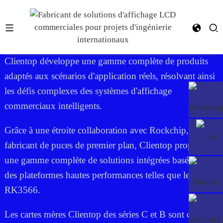
YF-023D RK3566
Clientop développe une gamme complète de produits
adaptés aux scénarios d'application réels, résolvant ainsi
les défis complexes des systèmes d'affichage
commerciaux intelligents.
Grâce à une étroite collaboration avec Rockchip, un
fabricant de puces de premier plan, Clientop propose
une gamme complète de solutions intégrées basées sur
des plateformes hautes performances telles que le
RK3566.
Les cartes mères Clientop des séries C et B sont conçues