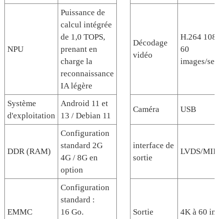
Puissance de
calcul intégrée
de 1,0 TOPS,
H.264 108
Décodage
NPU
prenant en
60
vidéo
charge la
images/se
reconnaissance
IA légère
Système
Android 11 et
Caméra
USB
d'exploitation
13 / Debian 11
Configuration
standard 2G
interface de
DDR (RAM)
LVDS/MIP
4G / 8G en
sortie
option
Configuration
standard :
EMMC
16 Go.
Sortie
4K à 60 im