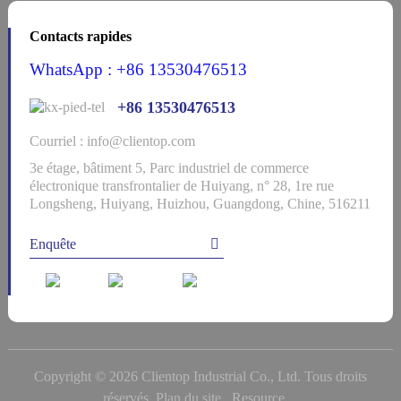
Contacts rapides
WhatsApp : +86 13530476513
+86 13530476513
Courriel : info@clientop.com
3e étage, bâtiment 5, Parc industriel de commerce
électronique transfrontalier de Huiyang, n° 28, 1re rue
Longsheng, Huiyang, Huizhou, Guangdong, Chine, 516211
Enquête
Copyright © 2026 Clientop Industrial Co., Ltd. Tous droits
réservés.
Plan du site,
Resource