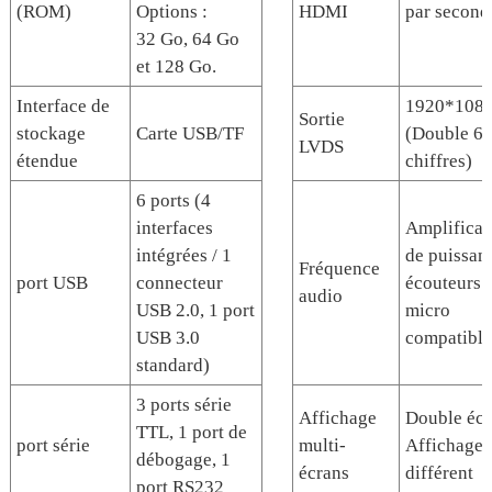
(ROM)
Options :
HDMI
par second
32 Go, 64 Go
et 128 Go.
Interface de
1920*108
Sortie
stockage
Carte USB/TF
(Double 6/
LVDS
étendue
chiffres)
6 ports (4
interfaces
Amplificat
intégrées / 1
de puissan
Fréquence
port USB
connecteur
écouteurs e
audio
USB 2.0, 1 port
micro
USB 3.0
compatible
standard)
3 ports série
Affichage
Double éc
TTL, 1 port de
port série
multi-
Affichage
débogage, 1
écrans
différent
port RS232