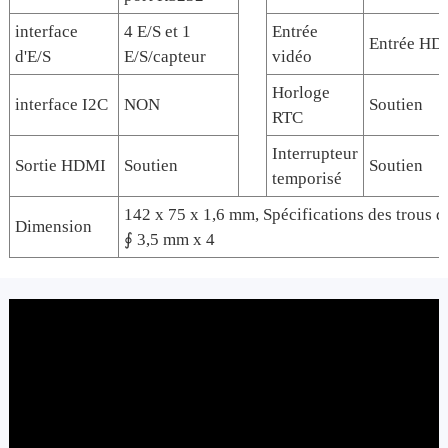
interface
4 E/S et 1
Entrée
Entrée HD
d'E/S
E/S/capteur
vidéo
Horloge
interface I2C
NON
Soutien
RTC
Interrupteur
Sortie HDMI
Soutien
Soutien
temporisé
142 x 75 x 1,6 mm, Spécifications des trous de
Dimension
∮ 3,5 mm x 4