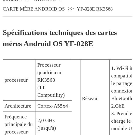
CARTE MÈRE ANDROID OS
YF-028E RK3568
Spécifications techniques des cartes
mères Android OS YF-028E
Processeur
1. Wi-Fi in
quadricœur
compatible
processeur
RK3568
le partage 
(1T
connexion 
Computility)
Réseau
Bluetooth
Architecture
Cortex-A55x4
2.GbE
3. Prend en
Fréquence
2,0 GHz
charge le
principale du
(jusqu'à)
module US
processeur