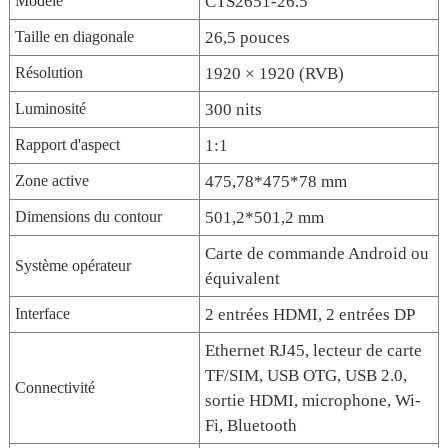
Modèle
CTS2651-26.5
Taille en diagonale
26,5 pouces
Résolution
1920 × 1920 (RVB)
Luminosité
300 nits
Rapport d'aspect
1:1
Zone active
475,78*475*78 mm
Dimensions du contour
501,2*501,2 mm
Carte de commande Android ou
Système opérateur
équivalent
Interface
2 entrées HDMI, 2 entrées DP
Ethernet RJ45, lecteur de carte
TF/SIM, USB OTG, USB 2.0,
Connectivité
sortie HDMI, microphone, Wi-
Fi, Bluetooth