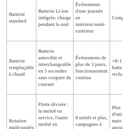
Événements
Batterie Li-ion
d'une journée
Batterie
intégrée, charge
en
Compri
standard
pendant la nuit
intérieur/semi-
extérieur
Batterie
amovible et
Événements de
Batterie
+8-12% 
interchangeable
plus de 3 jours,
remplaçable
batterie
en 5 secondes
fonctionnement
à chaud
rechang
sans coupure de
continu
courant
Flotte divisée :
Plus
la moitié en
d'unités,
service, l'autre
8 unités et plus,
Rotation
mais
moitié en
campagnes à
multi-unités
aucune