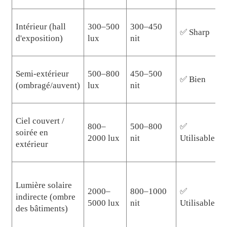
Intérieur (hall
300–500
300–450
✅ Sharp
d'exposition)
lux
nit
4
Semi-extérieur
500–800
450–500
✅ Bien
(ombragé/auvent)
lux
nit
4
Ciel couvert /
800–
500–800
✅
4
soirée en
2000 lux
nit
Utilisable
n
extérieur
H
Lumière solaire
2000–
800–1000
✅
l
indirecte (ombre
5000 lux
nit
Utilisable
r
des bâtiments)
r