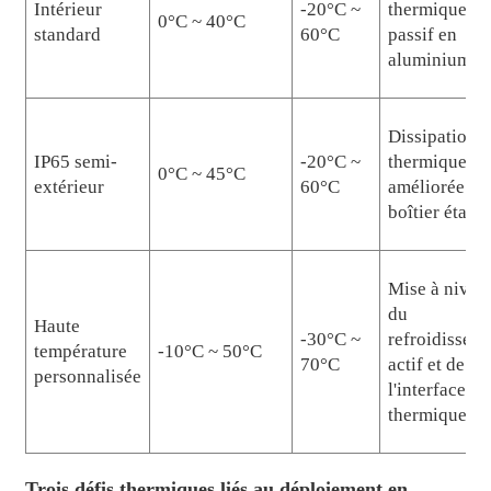
Intérieur
-20°C ~
thermique
0°C ~ 40°C
standard
60°C
passif en
aluminium
Dissipation
IP65 semi-
-20°C ~
thermique
0°C ~ 45°C
extérieur
60°C
améliorée +
boîtier étanc
Mise à nivea
du
Haute
-30°C ~
refroidissem
température
-10°C ~ 50°C
70°C
actif et de
personnalisée
l'interface
thermique
Trois défis thermiques liés au déploiement en