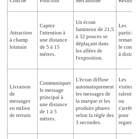
Couche
Fonction
Mécanisme
Résultat
Un écran
Captez
Les
lumineux de 21,5
Attraction
l'attention à
participa
à 32 pouces se
à champ
une distance
remarque
déplaçant dans
lointain
de 5 à 15
le conte
les allées de
mètres.
à distanc
l'exposition.
L'écran diffuse
Les
Communiquer
Livraison
automatiquement
visiteurs
le message
de
les messages de
ralentiss
principal à
messages
la marque et les
ou
une distance
en milieu
produits phares
s'arrêtent
de 1 à 5
de terrain
selon la règle des
pour
mètres.
3 secondes.
regarder