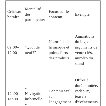
Mentalité
Créneau
Focus sur le
des
Exemple
horaire
contenu
participants
Animations
Notoriété de
du logo,
09:00–
"Quoi de
la marque et
arguments de
12:00
neuf?"
points forts
vente clés,
des produits
numéro du
stand
Offres à
durée limitée,
«
Contenu axé
cadeaux,
12h00–
Navigation
sur
teasers
14h00
informelle
l'engagement
d'événements,
»