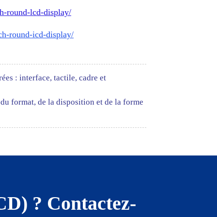
ch-round-lcd-display/
ch-round-icd-display/
es : interface, tactile, cadre et
 format, de la disposition et de la forme
CD) ? Contactez-