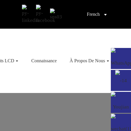
French
its LCD
Connaissance
À Propos De Nous
Cont