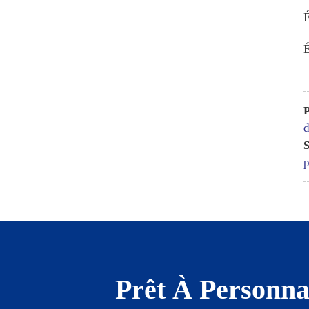
É
P
d
S
p
Prêt À Personna