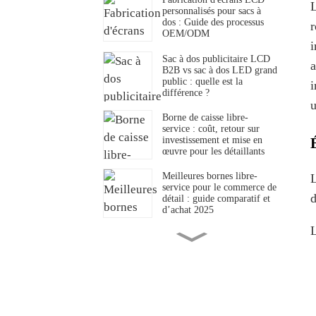
L
personnalisés pour sacs à
dos : Guide des processus
r
OEM/ODM
i
Sac à dos publicitaire LCD
a
B2B vs sac à dos LED grand
public : quelle est la
i
différence ?
u
Borne de caisse libre-
service : coût, retour sur
investissement et mise en
œuvre pour les détaillants
Meilleures bornes libre-
L
service pour le commerce de
d
détail : guide comparatif et
d’achat 2025
L
Qu’est-ce qu’un menu
numérique pour service au
volant ? Définitions,
spécifications et normes de
l’industrie
Bornes de commande en
libre-service : avantages et
comment les restaurants